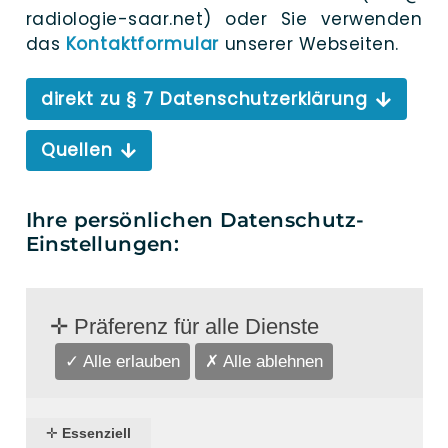
radiologie-​saar.​net) oder Sie ver­wen­den
das
Kon­takt­for­mu­lar
unse­rer Webseiten.
direkt zu § 7 Datenschutzerklärung
Quel­len
Ihre persönlichen Datenschutz-
Einstellungen:
✛
Präferenz für alle Dienste
✓ Alle erlauben
✗ Alle ablehnen
✛
Essenziell