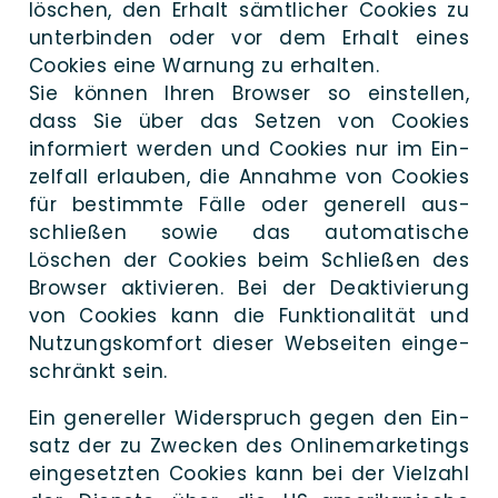
löschen, den Er­halt sämt­li­cher Coo­kies zu
unter­binden oder vor dem Er­halt eines
Coo­kies eine War­nung zu erhalten.
Sie kön­nen Ihren Brow­ser so ein­stel­len,
dass Sie über das Set­zen von Coo­kies
infor­miert wer­den und Coo­kies nur im Ein­
zel­fall erlau­ben, die Annah­me von Coo­kies
für bestimm­te Fäl­le oder gene­rell aus­
schlie­ßen sowie das auto­ma­ti­sche
Löschen der Coo­kies beim Schlie­ßen des
Brow­ser akti­vie­ren. Bei der Deak­ti­vie­rung
von Coo­kies kann die Funk­tio­na­li­tät und
Nut­zungs­kom­fort die­ser Web­sei­ten ein­ge­
schränkt sein.
Ein gene­rel­ler Wider­spruch gegen den Ein­
satz der zu Zwe­cken des Online­marketings
ein­ge­setzten Coo­kies kann bei der Viel­zahl