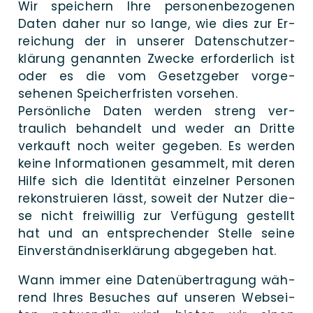
Wir spei­chern Ihre per­sonen­be­zogenen
Daten daher nur so lan­ge, wie dies zur Er­
reichung der in unse­rer Daten­schutz­er­
klärung ge­nannten Zwe­cke er­for­der­lich ist
oder es die vom Gesetz­geber vor­ge­
sehenen Speicher­fristen vorsehen.
Per­sönliche Daten wer­den streng ver­
traulich be­handelt und weder an Drit­te
ver­kauft noch wei­ter ge­geben. Es wer­den
kei­ne In­formationen ge­sammelt, mit deren
Hil­fe sich die Iden­ti­tät einzel­ner Per­sonen
re­konstruieren lässt, soweit der Nut­zer die­
se nicht frei­willig zur Ver­fügung ge­stellt
hat und an ent­sprechender Stel­le sei­ne
Ein­verständnis­erklärung ab­gegeben hat.
Wann immer eine Daten­über­tragung wäh­
rend Ihres Besu­ches auf unse­ren Web­sei­