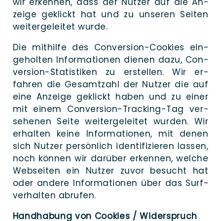
wir erken­nen, dass der Nut­zer auf die An­
zeige ge­klickt hat und zu unse­ren Sei­ten
weiter­ge­leitet wurde.
Die mit­hil­fe des Con­­­ver­­­si­on-Coo­­kies ein­
ge­holten In­for­ma­tionen die­nen dazu, Con­­­
ver­­­si­on-Sta­­tis­­ti­­ken zu er­stellen. Wir er­
fahren die Gesamt­zahl der Nut­zer die auf
eine An­zeige ge­klickt haben und zu einer
mit einem Con­­­ver­­­si­on-Tracking-Tag ver­
sehenen Sei­te weiter­geleitet wur­den. Wir
er­halten kei­ne In­for­mationen, mit denen
sich Nut­zer per­sönlich identi­fizieren las­sen,
noch kön­nen wir dar­über er­kennen, wel­che
Web­seiten ein Nut­zer zu­vor be­sucht hat
oder ande­re In­for­ma­tionen über das Surf­
ver­halten abrufen.
Hand­ha­bung von Coo­kies / Widerspruch