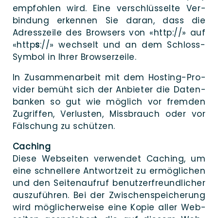
emp­foh­len wird. Eine ver­schlüsselte Ver­
bindung erken­nen Sie dar­an, dass die
Adress­zeile des Brow­sers von «http://» auf
«http
s
://» wech­selt und an dem Schloss-
Sym­­­bol in Ihrer Browserzeile.
In Zu­­sammen­arbeit mit dem Hos­­ting-Pro­­­
vi­­der be­müht sich der An­bieter die Daten­
banken so gut wie mög­lich vor frem­den
Zu­griffen, Ver­lus­ten, Miss­brauch oder vor
Fäl­schung zu schützen.
Caching
Die­se Web­sei­ten ver­wendet Caching, um
eine schnel­le­re Antwort­zeit zu er­mög­lichen
und den Seiten­auf­ruf benutzer­freund­licher
aus­zu­führen. Bei der Zwischen­speicherung
wird mög­licher­weise eine Kopie aller Web­