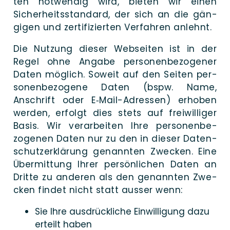
ten not­wendig wird, bie­ten wir einen
Sicher­heits­standard, der sich an die gän­
gi­gen und zerti­fizierten Ver­fahren anlehnt.
Die Nut­zung die­ser Web­sei­ten ist in der
Regel ohne Anga­be per­sonen­be­zogener
Daten mög­lich. Soweit auf den Sei­ten per­
sonen­be­zogene Daten (bspw. Name,
Anschrift oder E‑Mail-Adres­­sen) er­hoben
wer­den, er­folgt dies stets auf frei­williger
Basis. Wir ver­arbeiten Ihre per­sonen­be­
zogenen Daten nur zu den in die­ser Daten­
schutz­erklärung genann­ten Zwe­cken. Eine
Über­mittung Ihrer per­sönlichen Daten an
Drit­te zu ande­ren als den genann­ten Zwe­
cken fin­det nicht statt aus­ser wenn:
Sie Ihre aus­drück­li­che Ein­willigung dazu
er­teilt haben