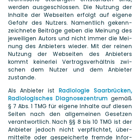
wer­den aus­ge­schlossen. Die Nut­zung der
In­­halte der Web­­seiten er­­folgt auf eige­ne
Ge­­fahr des Nut­zers. Nament­­lich ge­­kenn­­
zeichnete Bei­­träge geben die Mei­­nung des
je­­weiligen Autors und nicht immer die Mei­
nung des An­­bieters wie­der. Mit der rei­nen
Nut­zung der Web­­seiten des An­­bieters
kommt keiner­­lei Ver­trags­­ver­­hältnis zwi­
schen dem Nut­zer und dem An­­bieter
zustande.
Als An­bieter ist
Radio­lo­gie Saar­brü­cken,
Radio­lo­gi­sches Dia­gno­se­zen­trum
gemäß
§ 7 Abs. 1 TMG für eige­ne In­halte auf die­sen
Sei­ten nach den all­gemeinen Geset­zen
ver­ant­wort­lich. Nach §§ 8 bis 10 TMG ist der
An­bieter je­doch nicht ver­pflich­tet, über­
mit­tel­te oder gespei­cher­te frem­de Infor­