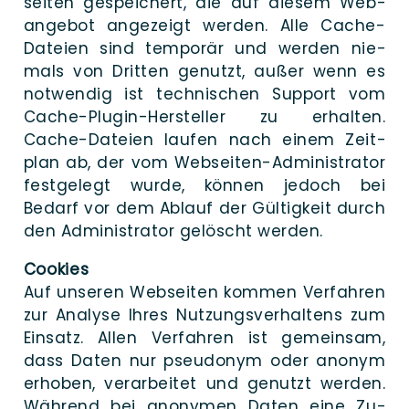
seiten ge­speichert, die auf die­sem Web­
angebot an­gezeigt wer­den. Alle Cache-
Datei­en sind tem­po­rär und wer­den nie­
mals von Drit­ten genutzt, außer wenn es
not­wendig ist tech­ni­schen Sup­port vom
Cache-Plugin-Her­stel­­ler zu er­halten.
Cache-Datei­en lau­fen nach einem Zeit­
plan ab, der vom Web­­­sei­­ten-Admi­­nis­­tra­­tor
fest­gelegt wur­de, kön­nen jedoch bei
Bedarf vor dem Ablauf der Gül­tig­keit durch
den Admi­nis­tra­tor ge­löscht werden.
Coo­kies
Auf unse­ren Web­seiten kom­men Ver­fahren
zur Ana­ly­se Ihres Nutzungs­ver­haltens zum
Ein­satz. Allen Ver­fahren ist ge­meinsam,
dass Daten nur pseud­onym oder anonym
er­hoben, ver­arbeitet und ge­nutzt wer­den.
Wäh­rend bei anony­men Daten eine Zu­