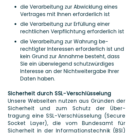
die Ver­arbeitung zur Ab­wicklung eines
Ver­trages mit Ihnen er­forder­lich ist
die Ver­arbeitung zur Er­füllung einer
recht­lichen Ver­pflichtung er­forderlich ist
die Ver­arbeitung zur Wah­rung be­
rechtigter Inter­es­sen er­forder­lich ist und
kein Grund zur An­nahme besteht, dass
Sie ein über­wiegend schutz­würdiges
Inter­es­se an der Nicht­weiter­gabe Ihrer
Daten haben.
Sicher­heit durch SSL-Verschlüsselung
Unse­re Web­seiten nut­zen aus Grün­den der
Siche­rheit und zum Schutz der Über­
tragung eine SSL-Ver­­­­­schlüs­­se­­lung (Secu­re
Socket Lay­er), die vom Bundes­amt für
Sicher­heit in der In­for­ma­tions­technik (BSI)