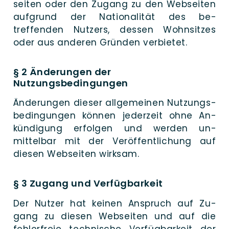
sei­ten oder den Zu­gang zu den Web­seiten
auf­grund der Natio­na­li­tät des be­
treffenden Nut­zers, des­sen Wohn­sit­zes
oder aus ande­ren Grün­den verbietet.
§ 2 Änderungen der
Nutzungsbedingungen
Ände­run­gen die­ser all­gemeinen Nutzungs­
be­dingungen kön­nen jeder­zeit ohne An­
kündigung er­folgen und wer­den un­
mittelbar mit der Ver­öffentlichung auf
die­sen Web­sei­ten wirksam.
§ 3 Zugang und Verfügbarkeit
Der Nut­zer hat kei­nen An­spruch auf Zu­
gang zu die­sen Web­seiten und auf die
fehler­freie tech­ni­sche Ver­füg­bar­keit der