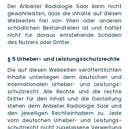
Der Anbie­ter Radio­lo­gie Saar kann nicht
gewähr­leisten, dass die Inhal­te auf die­sen
Web­seiten frei von Viren oder ande­ren
schäd­li­chen Be­stand­teilen ist und haf­tet
nicht für dar­aus ent­stehende Schä­den
des Nut­zers oder Dritter.
§ 5 Urheber- und Leistungsschutzrechte
Die auf die­sen Web­seiten ver­öf­fent­lich­ten
Inhal­te unter­lie­gen dem deut­schen und
inter­na­tio­na­len Urhe­­ber- und Leis­tungs­
schutz­recht. Alle Rech­te und die rech­te
Drit­ter für den In­halt und die Ge­staltung
ste­hen dem Anbie­ter Radio­lo­gie Saar und
den je­weiligen Rechte­in­habern zu. Jede
vom deut­schen Ur­he­­ber- und Leistungs­
schutz­recht nicht zu­gelassene Ver­wertung