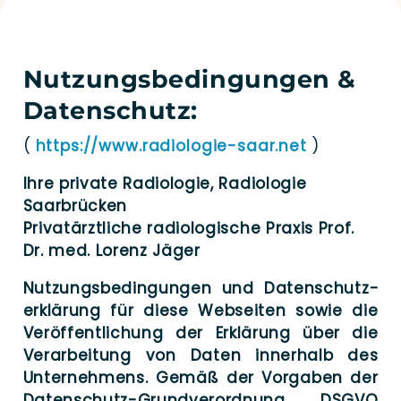
Nutzungsbedingungen &
Datenschutz:
(
https://​www​.radio​lo​gie​-saar​.net
)
Ihre pri­va­te Radio­lo­gie, Radio­lo­gie
Saarbrücken
Pri­vat­ärzt­li­che radio­lo­gi­sche Pra­xis Prof.
Dr. med. Lorenz Jäger
Nut­zungs­be­din­gun­gen und Daten­schutz­
er­klä­rung für die­se Web­sei­ten sowie die
Ver­öf­fent­li­chung der Erklä­rung über die
Ver­ar­bei­tung von Daten inner­halb des
Unter­neh­mens. Gemäß der Vor­ga­ben der
Daten­­schutz-Grun­d­­ver­­or­d­­nung DSGVO