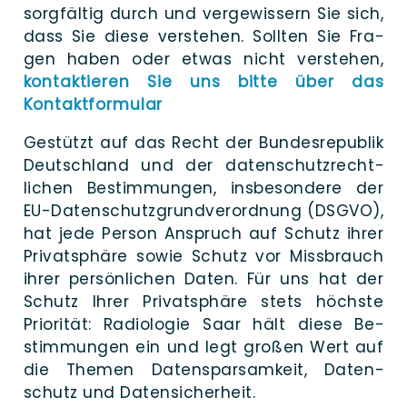
sorg­fältig durch und ver­ge­wissern Sie sich,
dass Sie die­se ver­stehen. Soll­ten Sie Fra­
gen haben oder etwas nicht ver­stehen,
kon­tak­tieren Sie uns bit­te über das
Kontaktformular
Gestützt auf das Recht der Bundes­republik
Deutsch­land und der daten­schutz­recht­
lichen Be­stimmungen, ins­be­son­de­re der
EU-Daten­­­schu­t­­z­­­grun­­­d­­­ver­­­­or­d­­nung (DSGVO),
hat jede Per­son An­spruch auf Schutz ihrer
Privat­sphäre sowie Schutz vor Miss­brauch
ihrer per­sönlichen Daten. Für uns hat der
Schutz Ihrer Privat­sphäre stets höchs­te
Prio­ri­tät: Radio­lo­gie Saar hält die­se Be­
stimmungen ein und legt gro­ßen Wert auf
die The­men Daten­spar­sam­keit, Daten­
schutz und Datensicherheit.