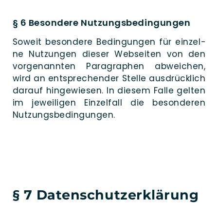
§ 6 Besondere Nutzungsbedingungen
Soweit beson­de­re Be­dingungen für ein­zel­
ne Nut­zungen die­ser Web­seiten von den
vor­ge­nannten Para­graphen ab­weichen,
wird an ent­sprechender Stel­le aus­drücklich
dar­auf hin­gewiesen. In die­sem Fal­le gel­ten
im je­weiligen Einzel­fall die be­sonderen
Nutzungsbedingungen.
§ 7 Datenschutzerklärung