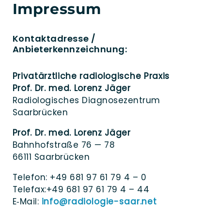
Impressum
Kontaktadresse /
Anbieterkennzeichnung:
Pri­vat­ärzt­li­che radio­lo­gi­sche Praxis
Prof. Dr. med. Lorenz Jäger
Radio­lo­gi­sches Dia­gno­se­zen­trum
Saarbrücken
Prof. Dr. med. Lorenz Jäger
Bahn­hof­stra­ße 76 — 78
66111 Saarbrücken
Tele­fon: +49 681 97 61 79 4 – 0
Telefax:+49 681 97 61 79 4 – 44
E‑Mail:
info@​radiologie-​saar.​net