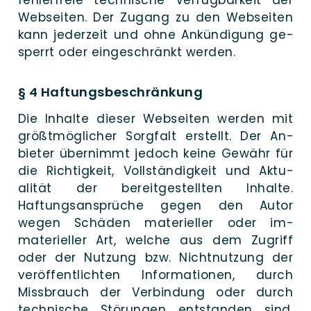
Web­seiten. Der Zugang zu den Web­sei­ten
kann jeder­zeit und ohne An­kündigung ge­
sperrt oder ein­ge­schränkt werden.
§ 4 Haftungsbeschränkung
Die Inhal­te die­ser Web­­seiten wer­den mit
größt­­möglicher Sorg­­falt er­­stellt. Der An­­
bieter über­­nimmt je­doch kei­ne Ge­­währ für
die Richtig­­keit, Voll­­ständig­­keit und Aktu­
alität der bereit­­ge­stellten In­­halte.
Haftungs­an­sprüche gegen den Autor
wegen Schä­den materiel­ler oder im­
materiel­ler Art, wel­che aus dem Zu­griff
oder der Nut­zung bzw. Nicht­nut­zung der
ver­öf­fent­lich­ten Infor­ma­tio­nen, durch
Miss­brauch der Ver­bin­dung oder durch
tech­ni­sche Stö­run­gen ent­standen sind,