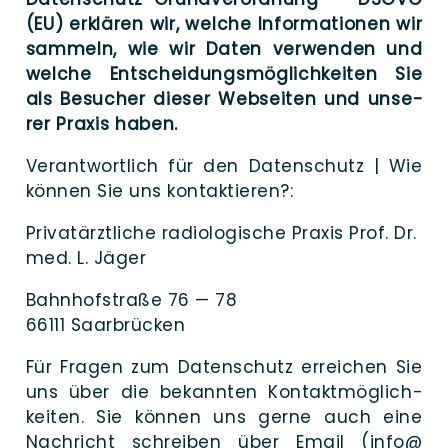
(EU) erklä­ren wir, wel­che Infor­ma­tio­nen wir
sam­meln, wie wir Daten ver­wen­den und
wel­che Ent­schei­dungs­mög­lich­kei­ten Sie
als Besu­cher die­ser Web­sei­ten und unse­
rer Pra­xis haben.
Ver­ant­wort­lich für den Daten­schutz | Wie
kön­nen Sie uns kontaktieren?:
Pri­vat­ärzt­li­che radio­lo­gi­sche Pra­xis Prof. Dr.
med. L. Jäger
Bahn­hof­stra­ße 76 — 78
66111 Saarbrücken
Für Fra­gen zum Daten­schutz errei­chen Sie
uns über die bekann­ten Kon­takt­mög­lich­
kei­ten. Sie kön­nen uns ger­ne auch eine
Nach­richt schrei­ben über Email (info@​