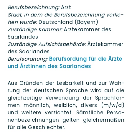
Berufs­be­zeich­nung:
Arzt
Staat, in dem die Berufs­be­zeich­nung ver­lie­
hen wur­de:
Deutsch­land (Bay­ern)
Zustän­di­ge Kam­mer:
Ärz­te­kam­mer des
Saarlandes
Zustän­di­ge Auf­sichts­be­hör­de:
Ärz­te­kam­mer
des Saarlandes
Berufs­ord­nung:
Berufs­or­dung für die Ärz­te
und Ärz­tin­nen des Saarlandes
Aus Grün­den der Les­bar­keit und zur Wah­
rung der deut­schen Spra­che wird auf die
gleich­zei­ti­ge Ver­wen­dung der Sprach­for­
men männ­lich, weib­lich, divers (m/w/d)
und wei­te­re ver­zich­tet. Sämt­li­che Per­so­
nen­be­zeich­nun­gen gel­ten glei­cher­ma­ßen
für alle Geschlechter.