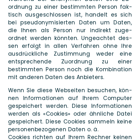
ordnung zu einer be­stimmten Per­son fak­
tisch aus­ge­schlossen ist, han­delt es sich
bei pseudo­nymisierten Daten um Daten,
die Ihnen als Per­son nur in­direkt zu­ge­
ordnet wer­den könn­ten. Un­ge­achtet des­
sen erfolgt in allen Ver­fahren ohne Ihre
aus­drück­liche Zu­stimmung weder eine
ent­sprechende Zu­ordnung zu einer
bestimm­ten Per­son noch die Kom­bi­na­tion
mit ande­ren Daten des Anbieters.
Wenn Sie die­se Web­seiten besu­chen, kön­
nen In­formationen auf Ihrem Com­pu­ter
ge­speichert wer­den. Die­se In­for­mationen
wer­den als «Coo­kies» oder ähn­li­che Datei
ge­speichert. Die­se Coo­kies sam­meln kei­ne
per­sonen­bezogenen Daten o. ä.
Coo­kies rich­ten auf Ihrem Rech­ner kei­nen