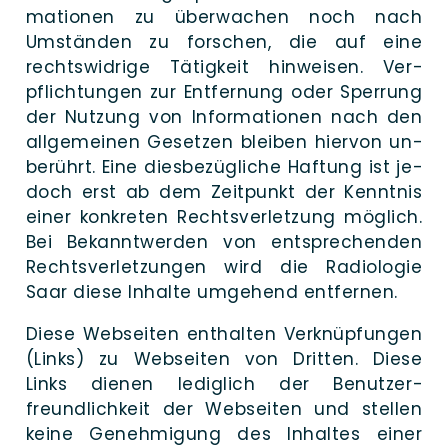
ma­tio­nen zu über­wa­chen noch nach
Umstän­den zu for­schen, die auf eine
rechts­widrige Tätig­keit hin­weisen. Ver­
pflichtungen zur Ent­fer­nung oder Sper­rung
der Nut­zung von Infor­ma­tio­nen nach den
all­gemeinen Ge­setzen blei­ben hier­von un­
berührt. Eine dies­be­zügliche Haf­tung ist je­
doch erst ab dem Zeit­punkt der Kennt­nis
einer kon­kre­ten Rechts­verletzung mög­lich.
Bei Bekannt­werden von ent­sprechen­den
Rechts­ver­letzungen wird die Radio­lo­gie
Saar die­se In­halte umg­ehend entfernen.
Die­se Web­seiten ent­halten Ver­knüpfungen
(Links) zu Web­seiten von Drit­ten. Die­se
Links die­nen ledig­lich der Benutzer­
freundlich­keit der Web­seiten und stel­len
kei­ne Ge­nehmigung des In­haltes einer