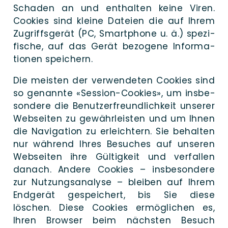
Scha­den an und ent­hal­ten kei­ne Viren.
Coo­kies sind klei­ne Datei­en die auf Ihrem
Zugriffs­ge­rät (PC, Smart­pho­ne u. ä.) spe­zi­
fi­sche, auf das Gerät bezo­ge­ne Infor­ma­
tio­nen speichern.
Die meis­ten der ver­wen­de­ten Coo­kies sind
so genann­te «Ses­­si­on-Coo­­kies», um ins­be­
sondere die Benutzer­freund­lich­keit unse­rer
Web­seiten zu gewähr­leisten und um Ihnen
die Na­vi­ga­tion zu er­leichtern. Sie be­halten
nur wäh­rend Ihres Be­suches auf unse­ren
Web­seiten ihre Gültig­keit und ver­fallen
danach. Ande­re Coo­kies – ins­be­sondere
zur Nutzungs­analyse – blei­ben auf Ihrem
End­ge­rät gespei­chert, bis Sie die­se
löschen. Die­se Coo­kies ermög­li­chen es,
Ihren Brow­ser beim nächs­ten Besuch