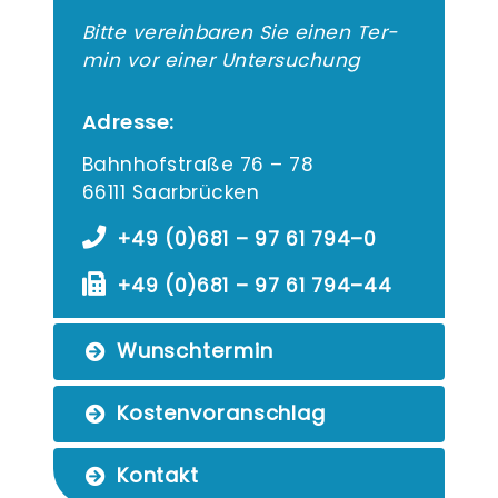
Bit­te ver­ein­ba­ren Sie einen Ter­
min vor einer Untersuchung
Adresse:
Bahn­hof­stra­ße 76 – 78
66111 Saarbrücken
+49 (0)681 – 97 61 794–0
+49 (0)681 – 97 61 794–44
Wunsch­ter­min
Kos­ten­vor­anschlag
Kon­takt