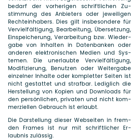
be­darf der vor­herigen schrift­lichen Zu­
stimmung des An­bieters oder je­weiligen
Rechte­in­habers. Dies gilt ins­besondere für
Ver­viel­fältigung, Be­­arbeitung, Über­­setzung,
Ein­speicherung, Ver­arbeitung bzw. Wieder­
gabe von In­halten in Daten­banken oder
ande­ren elek­tronischen Medi­en und Sys­
temen. Die un­­er­laubte Ver­viel­fältigung,
Modi­fi­zie­rung, Benut­zen oder Wei­ter­ga­be
ein­zel­ner Inhal­te oder kom­plet­ter Sei­ten ist
nicht gestat­tet und straf­bar. Ledig­lich die
Her­stellung von Kopien und Down­loads für
den per­sönlichen, pri­vaten und nicht kom­
mer­zi­el­len Ge­brauch ist erlaubt.
Die Dar­stellung die­ser Web­seiten in frem­
den Frames ist nur mit schrift­licher Er­
laubnis zulässig.