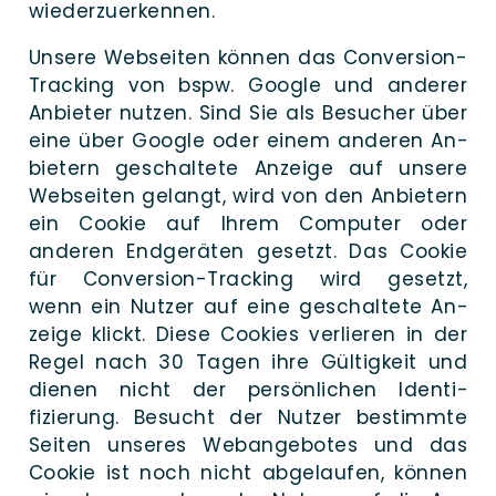
wiederzuerkennen.
Unse­re Web­seiten kön­nen das Con­­­ver­­­si­on-
Tracking von bspw. Goog­le und an­derer
An­bieter nut­zen. Sind Sie als Besu­cher über
eine über Goog­le oder einem an­deren An­
bietern ge­schaltete Anzei­ge auf unse­re
Web­seiten ge­langt, wird von den An­bietern
ein Coo­kie auf Ihrem Com­puter oder
ande­ren End­geräten ge­setzt. Das Coo­kie
für Con­­­ver­­­si­on-Tracking wird gesetzt,
wenn ein Nut­zer auf eine ge­schaltete An­
zeige klickt. Die­se Coo­kies ver­lieren in der
Regel nach 30 Tagen ihre Gültig­keit und
die­nen nicht der per­sön­lichen Identi­
fizierung. Besucht der Nut­zer be­stimmte
Sei­ten unse­res Web­an­gebotes und das
Coo­kie ist noch nicht ab­ge­laufen, kön­nen