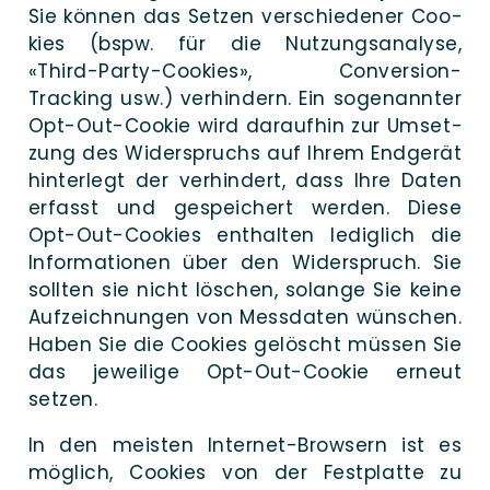
Sie kön­nen das Set­zen ver­schie­de­ner Coo­
kies (bspw. für die Nut­zungs­ana­ly­se,
«Third-Par­­ty-Coo­­kies», Con­­ver­­­si­on-
Tracking usw.) ver­hindern. Ein so­genannter
Opt-Out-Coo­­kie wird darauf­hin zur Umset­
zung des Wider­spruchs auf Ihrem End­gerät
hinter­legt der ver­hindert, dass Ihre Daten
er­fasst und ge­speichert wer­den. Die­se
Opt-Out-Coo­­kies ent­hal­ten ledig­lich die
Infor­ma­tio­nen über den Wider­spruch. Sie
soll­ten sie nicht löschen, solan­ge Sie kei­ne
Auf­zeichnungen von Mess­daten wün­schen.
Haben Sie die Coo­kies ge­löscht müs­sen Sie
das jewei­li­ge Opt-Out-Coo­­kie erneut
setzen.
In den meis­ten Inter­­net-Bro­w­­sern ist es
mög­lich, Coo­kies von der Fest­platte zu