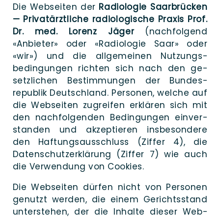
Die Web­seiten der
Radio­lo­gie Saar­brü­cken
— Pri­vat­ärzt­li­che radio­lo­gi­sche Pra­xis Prof.
Dr. med. Lorenz Jäger
(nach­fol­gend
«Anbie­ter» oder «Radio­lo­gie Saar» oder
«wir») und die all­ge­meinen Nut­zungs­
bedingungen rich­ten sich nach den ge­
setzlichen Be­stimmungen der Bundes­
republik Deutsch­land. Per­so­nen, wel­che auf
die Web­sei­ten zu­greifen er­klären sich mit
den nach­folgenden Be­dingungen ein­ver­
standen und ak­zeptieren ins­besondere
den Haftungs­aus­schluss (Zif­fer 4), die
Daten­schutz­er­klärung (Zif­fer 7) wie auch
die Ve­rwendung von Cookies.
Die Web­sei­ten dür­fen nicht von Per­sonen
ge­nutzt wer­den, die einem Ge­richts­stand
unter­stehen, der die In­halte die­ser Web­