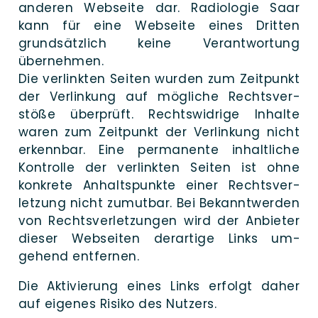
ande­ren Web­seite dar. Radio­lo­gie Saar
kann für eine Web­seite eines Drit­ten
grund­sätz­lich kei­ne Ver­antwortung
übernehmen.
Die ver­link­ten Sei­ten wur­den zum Zeit­punkt
der Ver­linkung auf mög­li­che Rechts­ver­
stöße über­prüft. Rechts­widrige In­halte
waren zum Zeit­punkt der Ver­linkung nicht
er­kennbar. Eine per­ma­nente in­haltliche
Kon­trolle der ver­linkten Sei­ten ist ohne
kon­kre­te An­halts­punkte einer Rechts­ver­
letzung nicht zu­mutbar. Bei Bekannt­werden
von Rechts­ver­letzungen wird der Anbie­ter
die­ser Web­sei­ten der­artige Links um­
gehend entfernen.
Die Akti­vie­rung eines Links er­folgt daher
auf eige­nes Risi­ko des Nutzers.