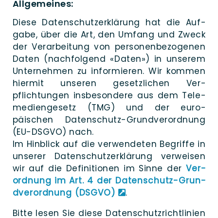
Allgemeines:
Die­se Datenschutz­erklärung hat die Auf­
gabe, über die Art, den Umfang und Zweck
der Ver­arbeitung von per­sonen­be­zogenen
Daten (nach­folgend «Daten») in unse­rem
Unter­nehmen zu in­for­mieren. Wir kom­men
hier­mit unse­ren gesetz­lichen Ver­
pflichtungen ins­be­sondere aus dem Tele­
medien­gesetz (TMG) und der euro­
päischen Daten­­­­schutz-Grun­­­d­­­­ver­­­­­or­d­­nung
(EU-DSGVO) nach.
Im Hin­blick auf die ver­wendeten Begrif­fe in
unse­rer Daten­schutz­er­klärung ver­­weisen
wir auf die Defi­ni­tio­nen im Sin­ne der
Ver­
ordnung im Art. 4 der Daten­­­schutz-Grun­­­
d­­­ver­­­­or­d­­nung (DSGVO)
.
Bit­te lesen Sie die­se Daten­schutz­richt­linien